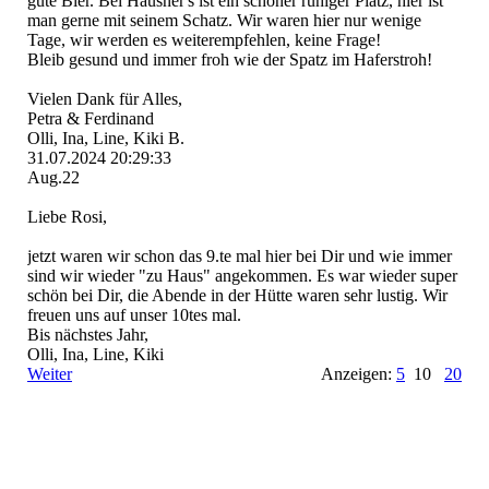
gute Bier. Bei Hausner's ist ein schöner ruhiger Platz, hier ist
man gerne mit seinem Schatz. Wir waren hier nur wenige
Tage, wir werden es weiterempfehlen, keine Frage!
Bleib gesund und immer froh wie der Spatz im Haferstroh!
Vielen Dank für Alles,
Petra & Ferdinand
Olli, Ina, Line, Kiki B.
31.07.2024
20:29:33
Aug.22
Liebe Rosi,
jetzt waren wir schon das 9.te mal hier bei Dir und wie immer
sind wir wieder "zu Haus" angekommen. Es war wieder super
schön bei Dir, die Abende in der Hütte waren sehr lustig. Wir
freuen uns auf unser 10tes mal.
Bis nächstes Jahr,
Olli, Ina, Line, Kiki
Weiter
Anzeigen:
5
10
20